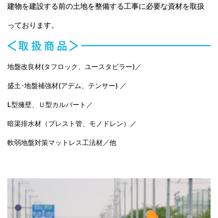
建物を建設する前の土地を整備する工事に必要な資材を取扱
っております。
地盤改良材(タフロック、ユースタビラー)／
盛土･地盤補強材(アデム、テンサー) ／
L型擁壁、Ｕ型カルバート／
暗渠排水材（プレスト管、モノドレン）／
軟弱地盤対策マットレス工法材／他