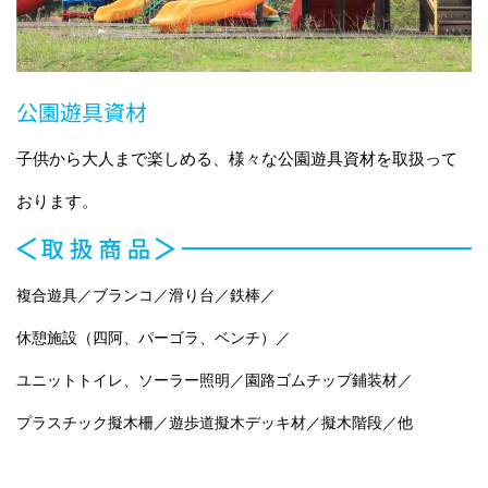
公園遊具資材
子供から大人まで楽しめる、様々な公園遊具資材を取扱って
おります。
複合遊具／ブランコ／滑り台／鉄棒／
休憩施設（四阿、パーゴラ、ベンチ）／
ユニットトイレ、ソーラー照明／園路ゴムチップ鋪装材／
プラスチック擬木柵／遊歩道擬木デッキ材／擬木階段／他