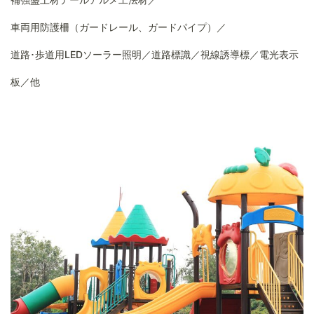
車両用防護柵（ガードレール、ガードパイプ）／
道路･歩道用LEDソーラー照明／道路標識／視線誘導標／電光表示
板／他