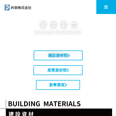
内
メ
ニ
容
ュ
ー
事 業 案 内
を
BUSINESS INFORMATION
ス
キ
ッ
建設資材部
プ
産業資材部
新事業室