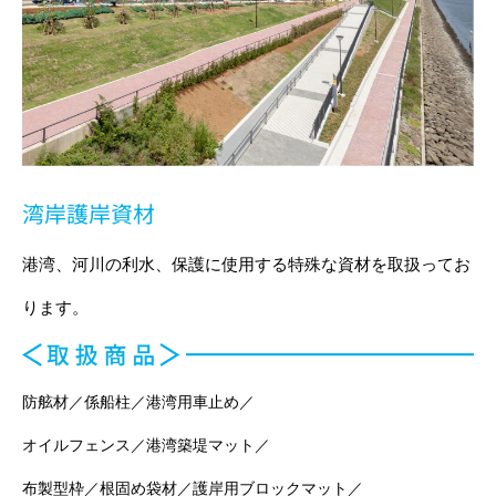
湾岸護岸資材
港湾、河川の利水、保護に使用する特殊な資材を取扱ってお
ります。
防舷材／係船柱／港湾用車止め／
オイルフェンス／港湾築堤マット／
布製型枠／根固め袋材／護岸用ブロックマット／