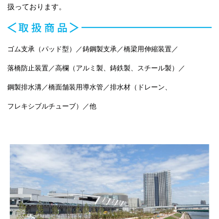
扱っております。
ゴム支承（パッド型）／鋳鋼製支承／橋梁用伸縮装置／
落橋防止装置／高欄（アルミ製、鋳鉄製、スチール製）／
鋼製排水溝／橋面舗装用導水管／排水材（ドレーン、
フレキシブルチューブ）／他