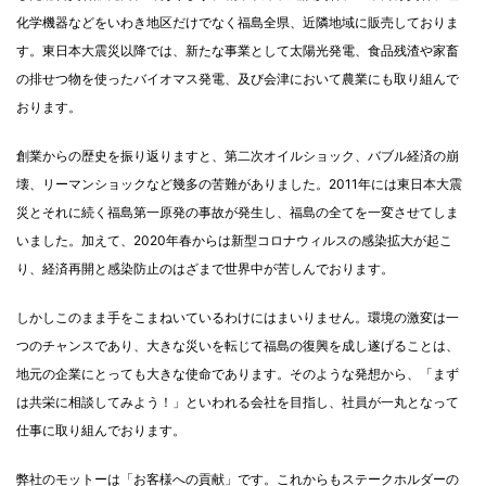
化学機器などをいわき地区だけでなく福島全県、近隣地域に販売しておりま
す。東日本大震災以降では、新たな事業として太陽光発電、食品残渣や家畜
の排せつ物を使ったバイオマス発電、及び会津において農業にも取り組んで
おります。
創業からの歴史を振り返りますと、第二次オイルショック、バブル経済の崩
壊、リーマンショックなど幾多の苦難がありました。2011年には東日本大震
災とそれに続く福島第一原発の事故が発生し、福島の全てを一変させてしま
いました。加えて、2020年春からは新型コロナウィルスの感染拡大が起こ
り、経済再開と感染防止のはざまで世界中が苦しんでおります。
しかしこのまま手をこまねいているわけにはまいりません。環境の激変は一
つのチャンスであり、大きな災いを転じて福島の復興を成し遂げることは、
地元の企業にとっても大きな使命であります。そのような発想から、「まず
は共栄に相談してみよう！」といわれる会社を目指し、社員が一丸となって
仕事に取り組んでおります。
弊社のモットーは「お客様への貢献」です。これからもステークホルダーの