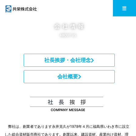
内
メ
ニ
容
ュ
会 社 情 報
ー
を
ABOUT US
ス
キ
社長挨拶・会社理念
ッ
プ
会社概要
社 長 挨 拶
COMPANY MESSAGE
弊社は、創業者であります永井克久が1978年４月に福島県いわき市に設立
した総合資材販売商社であります。創業以来、建設資材、産業向け資材、理