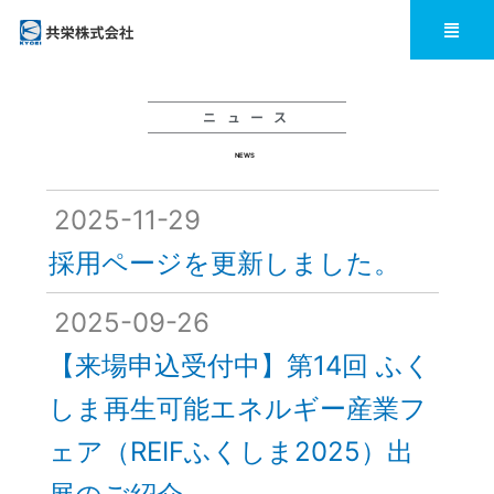
内
メ
ニ
容
ュ
ー
を
ニ ュ ー ス
ス
NEWS
キ
2025-11-29
ッ
採用ページを更新しました。
プ
2025-09-26
【来場申込受付中】第14回 ふく
しま再生可能エネルギー産業フ
ェア（REIFふくしま2025）出