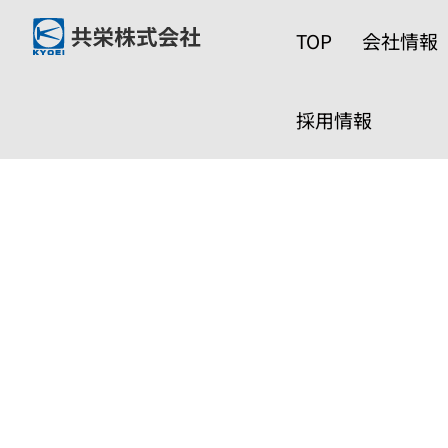
内
TOP
会社情報
容
を
採用情報
ス
キ
ッ
プ