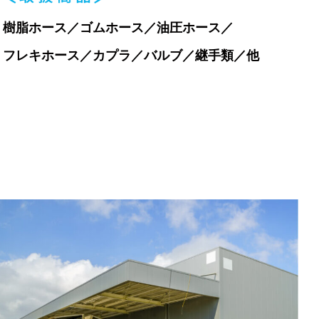
樹脂ホース／ゴムホース／油圧ホース／
フレキホース／カプラ／バルブ／継手類／他