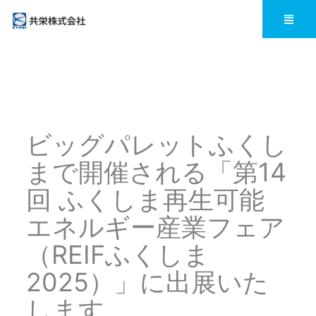
内
メ
ニ
容
ュ
ー
を
ス
キ
ビッグパレットふくし
ッ
まで開催される「第14
プ
回 ふくしま再生可能
エネルギー産業フェア
（REIFふくしま
2025）」に出展いた
します