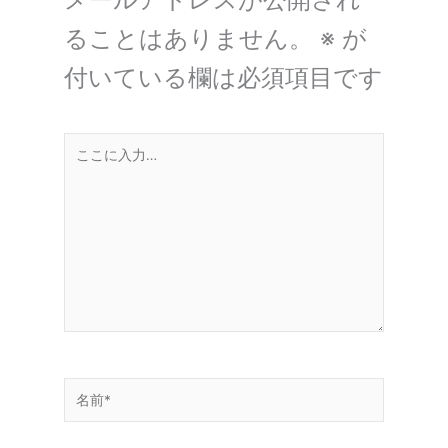
ることはありません。
※
が
付いている欄は必須項目です
こ
こ
に
入
力…
名
前